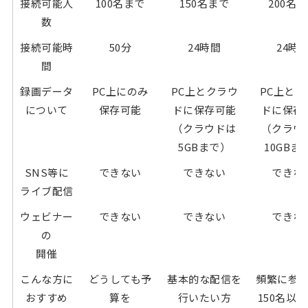
接続可能人
100名まで
150名まで
200名
数
接続可能時
50分
24時間
24時
間
録画データ
PC上にのみ
PC上とクラウ
PC上とク
について
保存可能
ドに保存可能
ドに保存
（クラウドは
（クラウ
5GBまで）
10GBま
SNS等に
できない
できない
できな
ライブ配信
ウェビナー
できない
できない
できな
の
開催
こんな方に
どうしても予
基本的な配信を
頻繁に参
おすすめ
算を
行いたい方
150名以