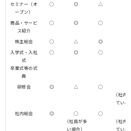
セミナー（オ
◯
◎
△
ープン）
商品・サービ
◯
◎
◯
ス紹介
株主総会
◯
△
◎
入学式・入社
◯
◎
◯
式
卒業式等の式
典
研修会
◎
△
◯
（社内
ている
社内総会
◎
◯
◯
（社員が多
（社内
い場合）
ている