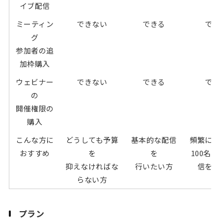
イブ配信
ミーティン
できない
できる
で
グ
参加者の追
加枠購入
ウェビナー
できない
できる
で
の
開催権限の
購入
こんな方に
どうしても予算
基本的な配信
頻繁に
おすすめ
を
を
100名
抑えなければな
行いたい方
信を
らない方
プラン