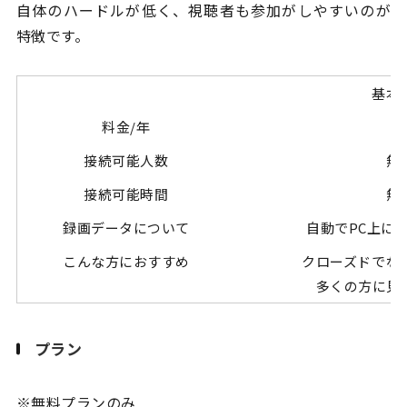
自体のハードルが低く、視聴者も参加がしやすいのが
特徴です。
基本
料金/年
0
接続可能人数
無
接続可能時間
無
録画データについて
自動でPC上に
こんな方におすすめ
クローズドでな
多くの方に見
プラン
※無料プランのみ