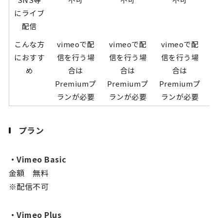
にライブ
配信
こんな方
vimeoで配
vimeoで配
vimeoで配
におすす
信を行う場
信を行う場
信を行う場
め
合は
合は
合は
Premiumプ
Premiumプ
Premiumプ
P
ランが必要
ランが必要
ランが必要
プラン
・Vimeo Basic
金額 無料
※配信不可
・Vimeo Plus