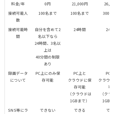
料金/年
0円
21,000円
26,9
接続可能人
100名まで
100名まで
300
数
接続可能時
自分を含めて2
24時間
24
間
名以下なら
24時間、3名以
上は
40分間の制限
あり
録画データ
PC上にのみ保
PC上と
PC
について
存可能
クラウドに保
クラウ
存可能
可
（クラウドは
（クラ
1GBまで）
1GB
SNS等にラ
できない
できる
で